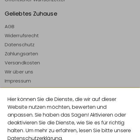
Geliebtes Zuhause
AGB
Widerrufsrecht
Datenschutz
Zahlungsarten
Versandkosten
Wir über uns
Impressum
Vertrag Widerrufen
Hier können Sie die Dienste, die wir auf dieser
Zahlungsarten
Website nutzen möchten, bewerten und
anpassen. Sie haben das Sagen! Aktivieren oder
deaktivieren Sie die Dienste, wie Sie es für richtig
halten. Um mehr zu erfahren, lesen Sie bitte unsere
Versandarten
Datenschutzerklärung
.