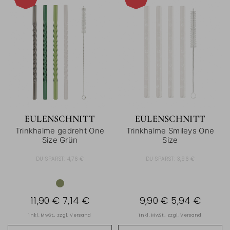
-40%
-40%
EULENSCHNITT
EULENSCHNITT
Trinkhalme gedreht One
Trinkhalme Smileys One
Size Grün
Size
DU SPARST:
4,76 €
DU SPARST:
3,96 €
11,90 €
7,14 €
9,90 €
5,94 €
inkl. MwSt., zzgl.
Versand
inkl. MwSt., zzgl.
Versand