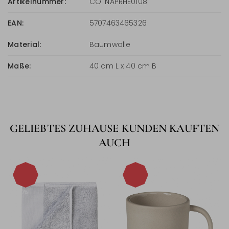
Artikelnummer:
COTNAPRHE0108
EAN:
5707463465326
Material:
Baumwolle
Maße:
40 cm L x 40 cm B
GELIEBTES ZUHAUSE KUNDEN KAUFTEN
AUCH
-40%
-60%