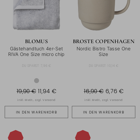
BLOMUS
BROSTE COPENHAGEN
Gästehandtuch 4er-Set
Nordic Bistro Tasse One
RIVA One Size micro chip
Size
DU SPARST:
7,96 €
DU SPARST:
10,14 €
19,90 €
11,94 €
16,90 €
6,76 €
inkl. MwSt., zzgl.
Versand
inkl. MwSt., zzgl.
Versand
IN DEN WARENKORB
IN DEN WARENKORB