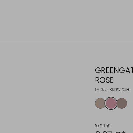
GREENGAT
ROSE
FARBE:
dusty rose
10,90 €