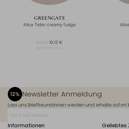
GREENGATE
Alice Teller creamy fudge
Alic
11,90 €
10,12 €
11,90 €
DU SPARST:
1,78 €
Newsletter Anmeldung
12%
Lass uns Brieffreund:innen werden und erhalte sofor
Informationen
Geliebtes