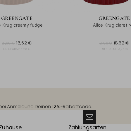
GREENGATE
GREENGATE
e Krug creamy fudge
Alice Krug claret 
21,90 €
21,90 €
18,62 €
18,62 €
21,90 €
21,90 €
DU SPARST:
3,28 €
DU SPARST:
3,28 €
t bei Anmeldung Deinen
12%
-Rabattcode.
 Zuhause
Zahlungsarten