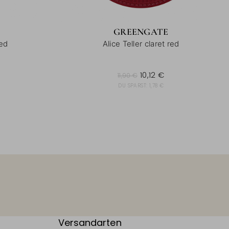
GREENGATE
red
Alice Teller claret red
11,90 €
10,12 €
11,90 €
DU SPARST:
1,78 €
Versandarten