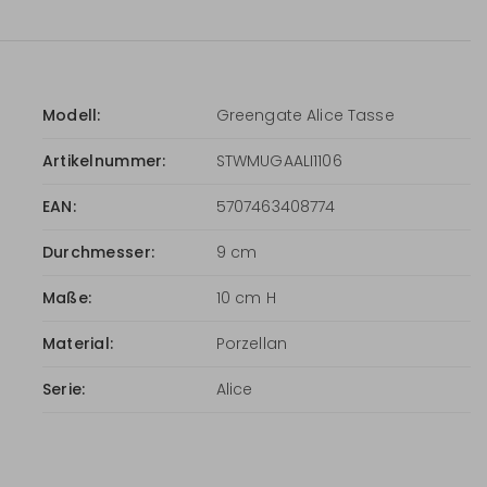
Modell:
Greengate Alice Tasse
Artikelnummer:
STWMUGAALI1106
EAN:
5707463408774
Durchmesser:
9 cm
Maße:
10 cm H
Material:
Porzellan
Serie:
Alice