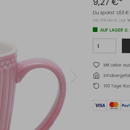
9,27 €*
Du sparst:
1,63 €
inkl. 19% MwSt., zzgl.
V
AUF LAGER U.
Mit Liebe au
Inhabergefüh
100 Tage Rü