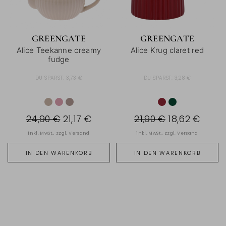
GREENGATE
GREENGATE
Alice Teekanne creamy
Alice Krug claret red
fudge
DU SPARST:
3,73 €
DU SPARST:
3,28 €
24,90 €
21,17 €
21,90 €
18,62 €
inkl. MwSt., zzgl.
Versand
inkl. MwSt., zzgl.
Versand
IN DEN WARENKORB
IN DEN WARENKORB