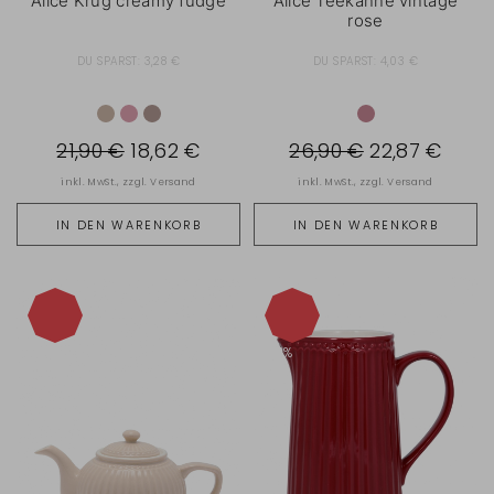
Alice Krug creamy fudge
Alice Teekanne vintage
rose
DU SPARST:
3,28 €
DU SPARST:
4,03 €
21,90 €
18,62 €
26,90 €
22,87 €
inkl. MwSt., zzgl.
Versand
inkl. MwSt., zzgl.
Versand
IN DEN WARENKORB
IN DEN WARENKORB
-15%
-15%