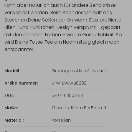
kann aber natürlich auch für andere Behältnisse
verwendet werden. Beim Abendessen hält das
Stövchen Deine Soßen schön warm. Das profilierte
Rillen- und Pünktchen-Design versprüht – gepaart
mit den schönen Farben – wahre Gemütlichkeit. So
wird Deine Tasse Tee am Nachmittag gleich noch
entspannter!
Modell:
Greengate Alice Stövchen
Artikelnummer:
STWTEWAALI8202
EAN:
5707463507521
Maße:
13 cm L x 13 cm B x 5 cm H
Material:
Porzellan