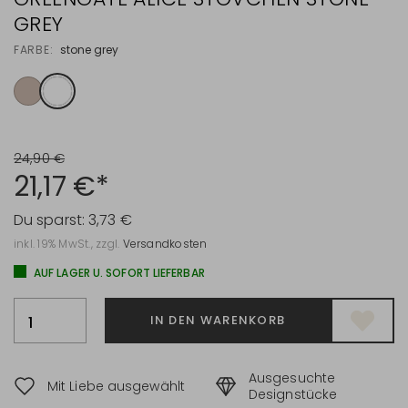
GREY
FARBE:
stone grey
24,90 €
21,17 €*
Du sparst:
3,73 €
inkl. 19% MwSt., zzgl.
Versandkosten
AUF LAGER U. SOFORT LIEFERBAR
IN DEN WARENKORB
Ausgesuchte
Mit Liebe ausgewählt
Designstücke