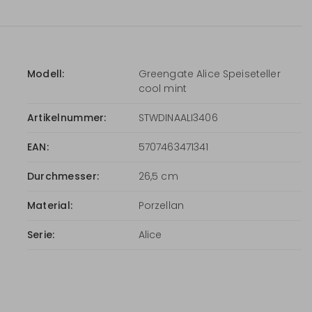
Modell:
Greengate Alice Speiseteller
cool mint
Artikelnummer:
STWDINAALI3406
EAN:
5707463471341
Durchmesser:
26,5 cm
Material:
Porzellan
Serie:
Alice