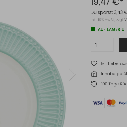
19,47 €*
Du sparst:
3,43 
inkl. 19% MwSt., zzgl.
V
AUF LAGER U.
Mit Liebe au
Inhabergefüh
100 Tage Rü