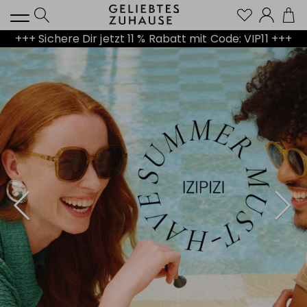
Kont
+++ Sichere Dir jetzt 11 % Rabatt mit Code: VIP11 +++