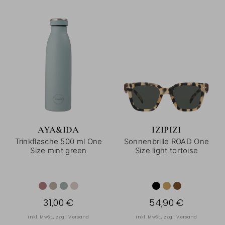
AYA&IDA
IZIPIZI
Trinkflasche 500 ml One
Sonnenbrille ROAD One
Size mint green
Size light tortoise
31,00 €
54,90 €
inkl. MwSt., zzgl.
Versand
inkl. MwSt., zzgl.
Versand