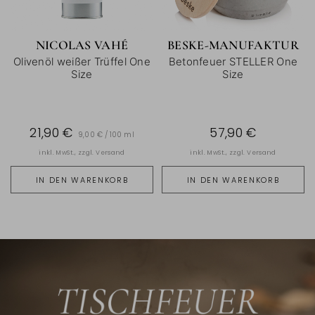
NICOLAS VAHÉ
BESKE-MANUFAKTUR
Olivenöl weißer Trüffel One
Betonfeuer STELLER One
Size
Size
21,90 €
57,90 €
9,00 € / 100 ml
inkl. MwSt., zzgl.
Versand
inkl. MwSt., zzgl.
Versand
IN DEN WARENKORB
IN DEN WARENKORB