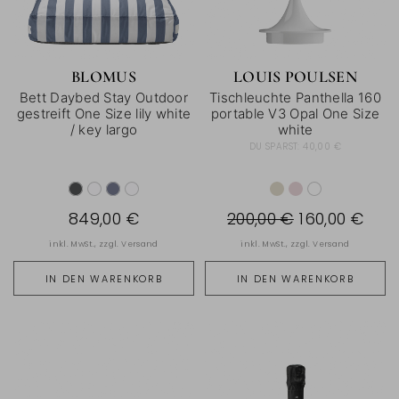
BLOMUS
LOUIS POULSEN
Bett Daybed Stay Outdoor
Tischleuchte Panthella 160
gestreift One Size lily white
portable V3 Opal One Size
/ key largo
white
DU SPARST:
40,00 €
849,00 €
200,00 €
160,00 €
inkl. MwSt., zzgl.
Versand
inkl. MwSt., zzgl.
Versand
IN DEN WARENKORB
IN DEN WARENKORB