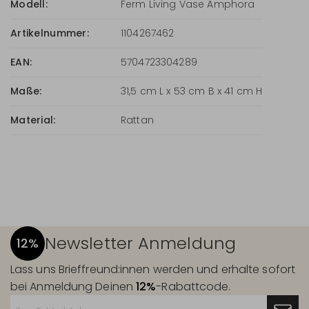
Modell:
Ferm Living Vase Amphora
Artikelnummer:
1104267462
EAN:
5704723304289
Maße:
31,5 cm L x 53 cm B x 41 cm H
Material:
Rattan
Newsletter Anmeldung
12%
Lass uns Brieffreund:innen werden und erhalte sofort
bei Anmeldung Deinen
12%
-Rabattcode.