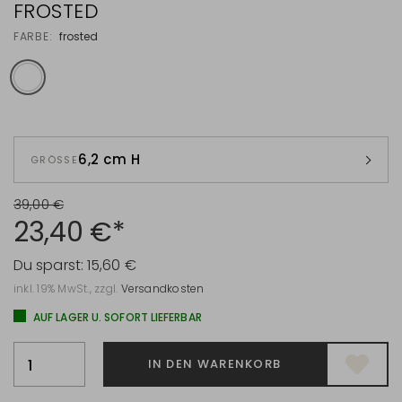
FROSTED
FARBE:
frosted
6,2 cm H
GRÖSSE
39,00 €
23,40 €*
Du sparst:
15,60 €
inkl. 19% MwSt., zzgl.
Versandkosten
AUF LAGER U. SOFORT LIEFERBAR
IN DEN WARENKORB