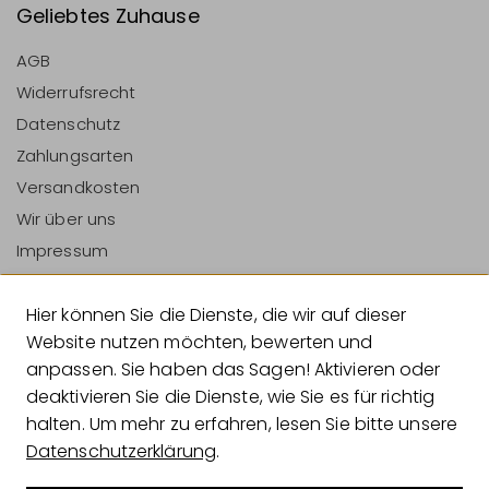
Geliebtes Zuhause
AGB
Widerrufsrecht
Datenschutz
Zahlungsarten
Versandkosten
Wir über uns
Impressum
Vertrag Widerrufen
Hier können Sie die Dienste, die wir auf dieser
Zahlungsarten
Website nutzen möchten, bewerten und
anpassen. Sie haben das Sagen! Aktivieren oder
deaktivieren Sie die Dienste, wie Sie es für richtig
halten. Um mehr zu erfahren, lesen Sie bitte unsere
Versandarten
Datenschutzerklärung
.