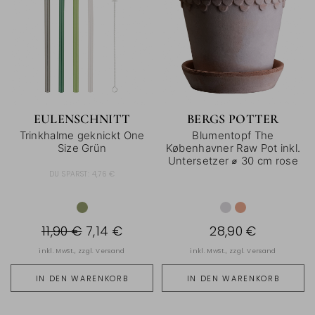
EULENSCHNITT
BERGS POTTER
Trinkhalme geknickt One
Blumentopf The
Size Grün
Københavner Raw Pot inkl.
Untersetzer ⌀ 30 cm rose
DU SPARST:
4,76 €
11,90 €
7,14 €
28,90 €
inkl. MwSt., zzgl.
Versand
inkl. MwSt., zzgl.
Versand
IN DEN WARENKORB
IN DEN WARENKORB