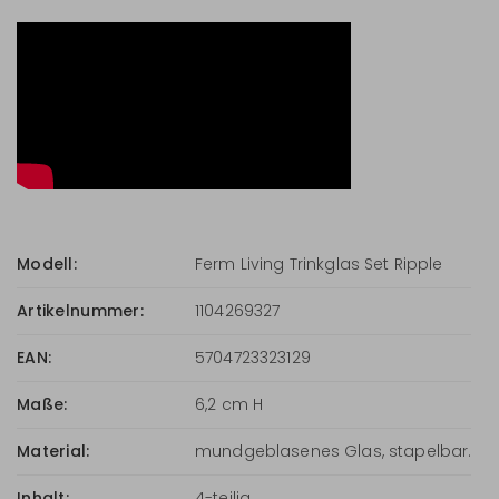
Modell:
Ferm Living Trinkglas Set Ripple
Artikelnummer:
1104269327
EAN:
5704723323129
Maße:
6,2 cm H
Material:
mundgeblasenes Glas, stapelbar.
Inhalt:
4-teilig