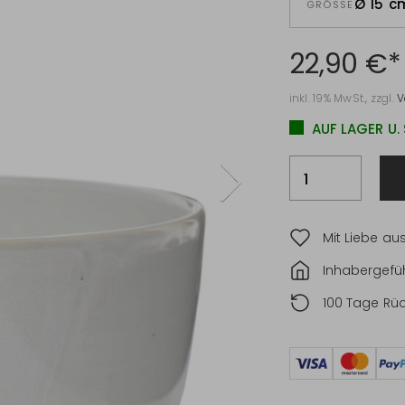
Ø 15 c
GRÖSSE
22,90 €*
inkl. 19% MwSt., zzgl.
V
AUF LAGER U.
Mit Liebe au
Inhabergefüh
100 Tage Rü