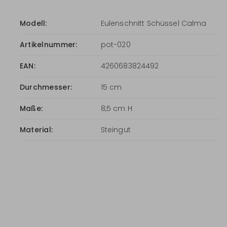
Modell:
Eulenschnitt Schüssel Calma
Artikelnummer:
pot-020
EAN:
4260683824492
Durchmesser:
15 cm
Maße:
8,5 cm H
Material:
Steingut