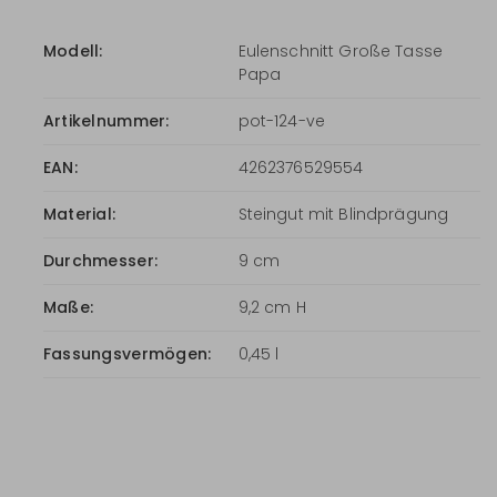
Modell:
Eulenschnitt Große Tasse
Papa
Artikelnummer:
pot-124-ve
EAN:
4262376529554
Material:
Steingut mit Blindprägung
Durchmesser:
9 cm
Maße:
9,2 cm H
Fassungsvermögen:
0,45 l