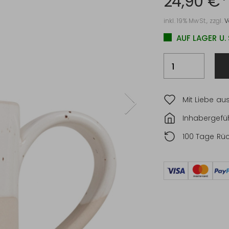
24,90 €*
inkl. 19% MwSt., zzgl.
V
AUF LAGER U.
Mit Liebe au
Inhabergefüh
100 Tage Rü