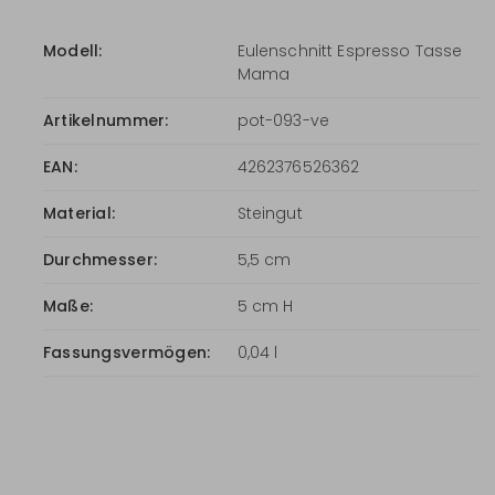
Modell:
Eulenschnitt Espresso Tasse
Mama
Artikelnummer:
pot-093-ve
EAN:
4262376526362
Material:
Steingut
Durchmesser:
5,5 cm
Maße:
5 cm H
Fassungsvermögen:
0,04 l