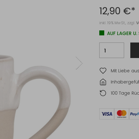
12,90 €*
inkl. 19% MwSt., zzgl.
V
AUF LAGER U.
Mit Liebe au
Inhabergefüh
100 Tage Rü