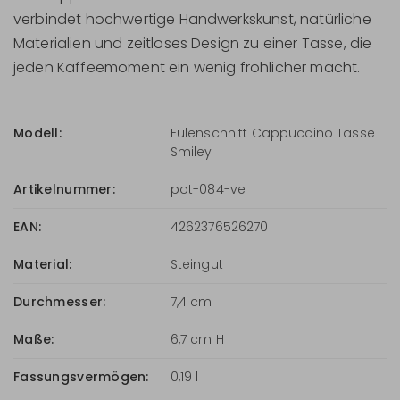
verbindet hochwertige Handwerkskunst, natürliche
Materialien und zeitloses Design zu einer Tasse, die
jeden Kaffeemoment ein wenig fröhlicher macht.
Modell:
Eulenschnitt Cappuccino Tasse
Smiley
Artikelnummer:
pot-084-ve
EAN:
4262376526270
Material:
Steingut
Durchmesser:
7,4 cm
Maße:
6,7 cm H
Fassungsvermögen:
0,19 l