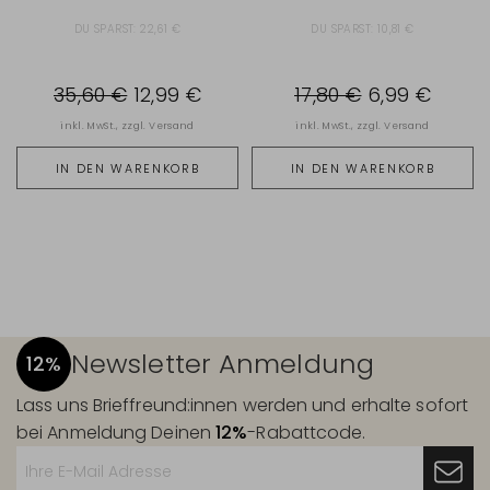
DU SPARST:
22,61 €
DU SPARST:
10,81 €
35,60 €
12,99 €
17,80 €
6,99 €
inkl. MwSt., zzgl.
Versand
inkl. MwSt., zzgl.
Versand
IN DEN WARENKORB
IN DEN WARENKORB
Newsletter Anmeldung
12%
Lass uns Brieffreund:innen werden und erhalte sofort
bei Anmeldung Deinen
12%
-Rabattcode.