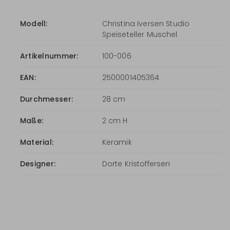
Modell:
Christina Iversen Studio
Speiseteller Muschel
Artikelnummer:
100-006
EAN:
2500001405364
Durchmesser:
28 cm
Maße:
2 cm H
Material:
Keramik
Designer:
Dorte Kristoffersen