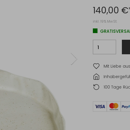
140,00 €
inkl. 19% MwSt.
GRATISVERSA
Mit Liebe au
Inhabergefüh
100 Tage Rü