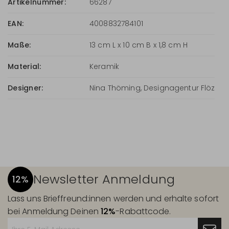
Artikelnummer:
66287
EAN:
4008832784101
Maße:
13 cm L x 10 cm B x 1,8 cm H
Material:
Keramik
Designer:
Nina Thöming, Designagentur Flöz
Newsletter Anmeldung
12%
Lass uns Brieffreund:innen werden und erhalte sofort
bei Anmeldung Deinen
12%
-Rabattcode.