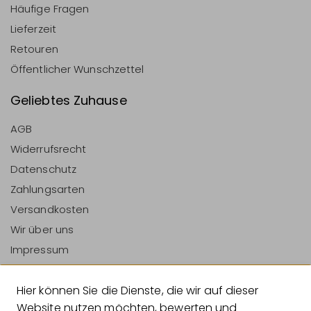
Häufige Fragen
Lieferzeit
Retouren
Öffentlicher Wunschzettel
Geliebtes Zuhause
AGB
Widerrufsrecht
Datenschutz
Zahlungsarten
Versandkosten
Wir über uns
Impressum
Vertrag Widerrufen
Hier können Sie die Dienste, die wir auf dieser
Zahlungsarten
Website nutzen möchten, bewerten und