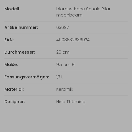
Modell:
blomus Hohe Schale Pilar
moonbeam
Artikelnummer:
63697
EAN:
4008832636974
Durchmesser:
20 cm
Maße:
9,5 cm H
Fassungsvermögen:
1,7 L
Material:
Keramik
Designer:
Nina Thöming