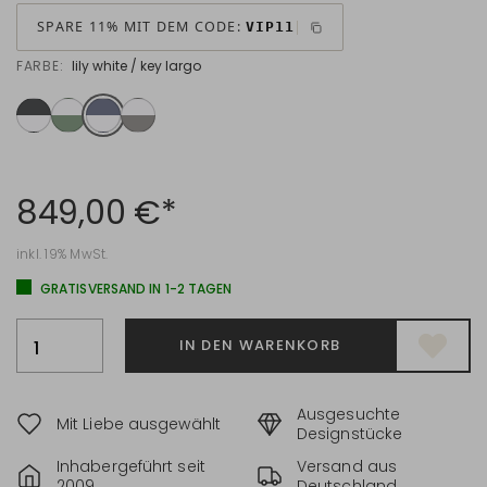
SPARE 11% MIT DEM CODE:
VIP11
FARBE:
lily white / key largo
849,00 €*
inkl. 19% MwSt.
GRATISVERSAND IN 1-2 TAGEN
IN DEN WARENKORB
Ausgesuchte
Mit Liebe ausgewählt
Designstücke
Inhabergeführt seit
Versand aus
2009
Deutschland