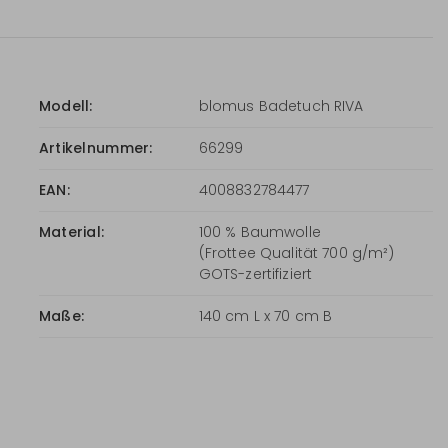
Modell:
blomus Badetuch RIVA
Artikelnummer:
66299
EAN:
4008832784477
Material:
100 % Baumwolle
(Frottee Qualität 700 g/m²)
GOTS-zertifiziert
Maße:
140 cm L x 70 cm B