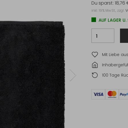
Du sparst:
18,76 
inkl. 19% MwSt., zzgl.
V
AUF LAGER U.
Mit Liebe au
Inhabergefüh
100 Tage Rü