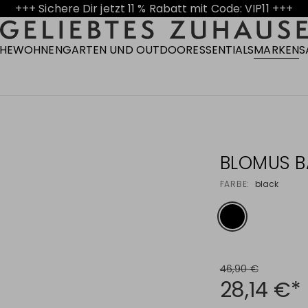
+++ Sichere Dir jetzt 11 % Rabatt mit Code: VIP11 +++
CHE
WOHNEN
GARTEN UND OUTDOOR
ESSENTIALS
MARKEN
S
BLOMUS B
FARBE:
black
46,90 €
28,14 €*