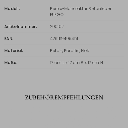
Modell:
Beske-Manufaktur Betonfeuer
FUEGO
Artikelnummer:
200102
EAN:
4251119409451
Material:
Beton, Paraffin, Holz
Maße:
17 cm L x 17 cm B x 17 cm H
ZUBEHÖREMPFEHLUNGEN