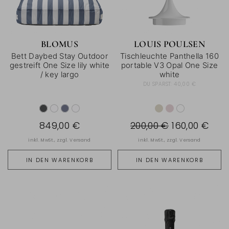
BLOMUS
LOUIS POULSEN
Bett Daybed Stay Outdoor
Tischleuchte Panthella 160
gestreift One Size lily white
portable V3 Opal One Size
/ key largo
white
DU SPARST:
40,00 €
849,00 €
200,00 €
160,00 €
inkl. MwSt., zzgl.
Versand
inkl. MwSt., zzgl.
Versand
IN DEN WARENKORB
IN DEN WARENKORB