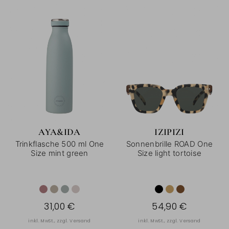
AYA&IDA
IZIPIZI
Trinkflasche 500 ml One
Sonnenbrille ROAD One
Size mint green
Size light tortoise
31,00 €
54,90 €
inkl. MwSt., zzgl.
Versand
inkl. MwSt., zzgl.
Versand