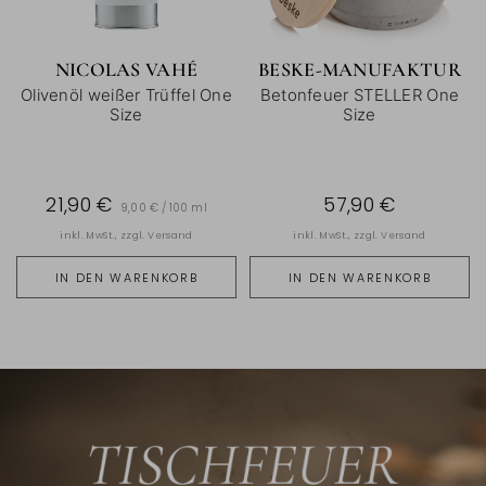
NICOLAS VAHÉ
BESKE-MANUFAKTUR
Olivenöl weißer Trüffel One
Betonfeuer STELLER One
Size
Size
21,90 €
57,90 €
9,00 € / 100 ml
inkl. MwSt., zzgl.
Versand
inkl. MwSt., zzgl.
Versand
IN DEN WARENKORB
IN DEN WARENKORB