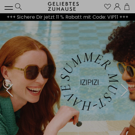
Kont
+++ Sichere Dir jetzt 11 % Rabatt mit Code: VIP11 +++