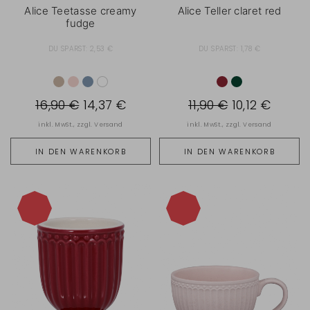
Alice Teetasse creamy
Alice Teller claret red
fudge
DU SPARST:
2,53 €
DU SPARST:
1,78 €
16,90 €
14,37 €
11,90 €
10,12 €
inkl. MwSt., zzgl.
Versand
inkl. MwSt., zzgl.
Versand
IN DEN WARENKORB
IN DEN WARENKORB
-15%
-15%