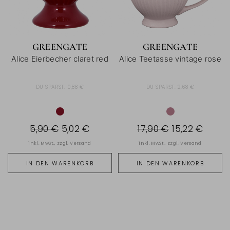
GREENGATE
GREENGATE
Alice Eierbecher claret red
Alice Teetasse vintage rose
DU SPARST:
0,88 €
DU SPARST:
2,68 €
5,90 €
5,02 €
17,90 €
15,22 €
inkl. MwSt., zzgl.
Versand
inkl. MwSt., zzgl.
Versand
IN DEN WARENKORB
IN DEN WARENKORB