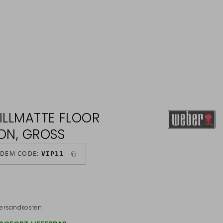
ILLMATTE FLOOR
ON, GROSS
 DEM CODE:
VIP11
*
ersandkosten