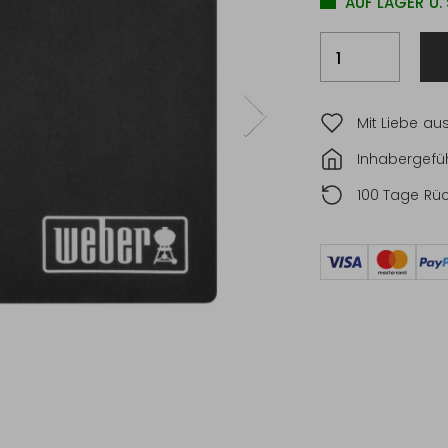
AUF LAGER U.
Mit Liebe au
Inhabergefüh
100 Tage Rü