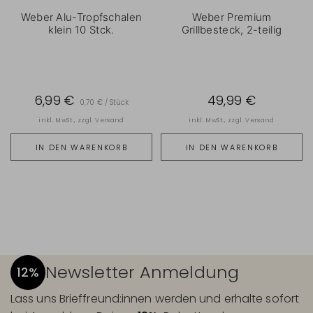
Weber Alu-Tropfschalen
Weber Premium
klein 10 Stck.
Grillbesteck, 2-teilig
6,99 €
49,99 €
0,70 € / Stück
inkl. MwSt., zzgl.
Versand
inkl. MwSt., zzgl.
Versand
IN DEN WARENKORB
IN DEN WARENKORB
Newsletter Anmeldung
12%
Lass uns Brieffreund:innen werden und erhalte sofort