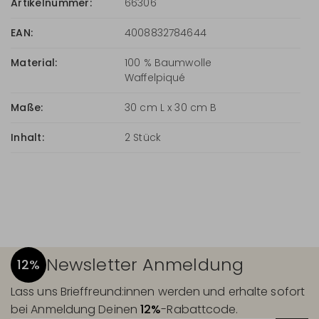
Artikelnummer:
66306
EAN:
4008832784644
Material:
100 % Baumwolle
Waffelpiqué
Maße:
30 cm L x 30 cm B
Inhalt:
2 Stück
Newsletter Anmeldung
12%
Lass uns Brieffreund:innen werden und erhalte sofort
bei Anmeldung Deinen
12%
-Rabattcode.