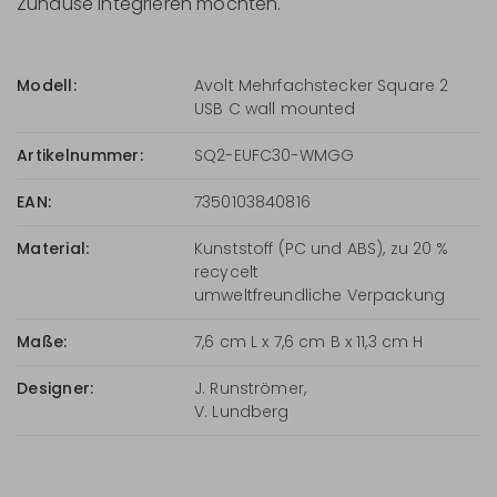
Zuhause integrieren möchten.
Modell:
Avolt Mehrfachstecker Square 2
USB C wall mounted
Artikelnummer:
SQ2-EUFC30-WMGG
EAN:
7350103840816
Material:
Kunststoff (PC und ABS), zu 20 %
recycelt
umweltfreundliche Verpackung
Maße:
7,6 cm L x 7,6 cm B x 11,3 cm H
Designer:
J. Runströmer,
V. Lundberg