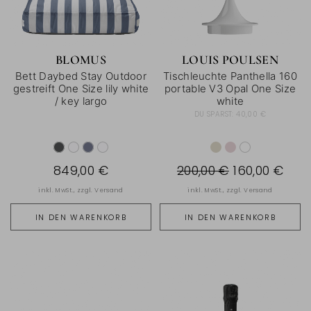
BLOMUS
LOUIS POULSEN
Bett Daybed Stay Outdoor
Tischleuchte Panthella 160
gestreift One Size lily white
portable V3 Opal One Size
/ key largo
white
DU SPARST:
40,00 €
849,00 €
200,00 €
160,00 €
inkl. MwSt., zzgl.
Versand
inkl. MwSt., zzgl.
Versand
IN DEN WARENKORB
IN DEN WARENKORB