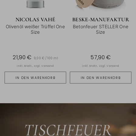
NICOLAS VAHÉ
BESKE-MANUFAKTUR
Olivenöl weißer Trüffel One
Betonfeuer STELLER One
Size
Size
21,90 €
57,90 €
9,00 € / 100 ml
inkl. MwSt., zzgl.
Versand
inkl. MwSt., zzgl.
Versand
IN DEN WARENKORB
IN DEN WARENKORB