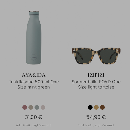
AYA&IDA
IZIPIZI
Trinkflasche 500 ml One
Sonnenbrille ROAD One
Size mint green
Size light tortoise
31,00 €
54,90 €
inkl. MwSt., zzgl.
Versand
inkl. MwSt., zzgl.
Versand