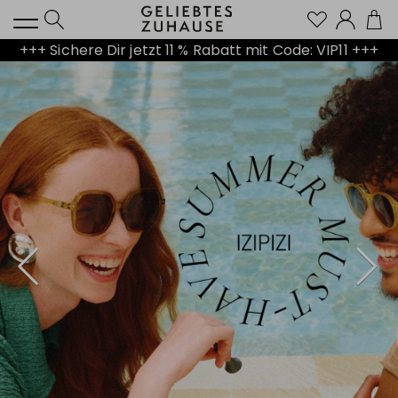
Kont
+++ Sichere Dir jetzt 11 % Rabatt mit Code: VIP11 +++