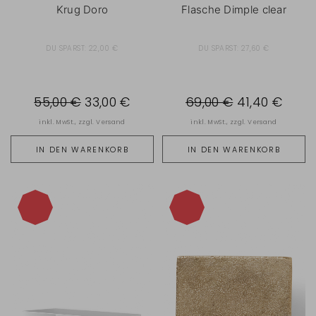
Krug Doro
Flasche Dimple clear
DU SPARST:
22,00 €
DU SPARST:
27,60 €
55,00 €
33,00 €
69,00 €
41,40 €
inkl. MwSt., zzgl.
Versand
inkl. MwSt., zzgl.
Versand
IN DEN WARENKORB
IN DEN WARENKORB
-40%
-40%