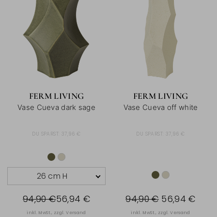
FERM LIVING
FERM LIVING
Vase Cueva dark sage
Vase Cueva off white
DU SPARST:
37,96 €
DU SPARST:
37,96 €
26 cm H
94,90 €
56,94 €
94,90 €
56,94 €
inkl. MwSt., zzgl.
Versand
inkl. MwSt., zzgl.
Versand