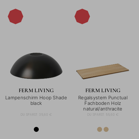
-40%
-40%
FERM LIVING
FERM LIVING
Lampenschirm Hoop Shade
Regalsystem Punctual
black
Fachboden Holz
natural/anthracite
DU SPARST:
35,60 €
DU SPARST:
55,60 €