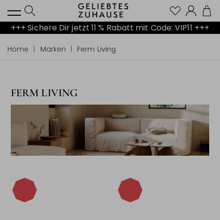
Kont
+++ Sichere Dir jetzt 11 % Rabatt mit Code: VIP11 +++
Home
Marken
Ferm Living
FERM LIVING
-40%
-40%