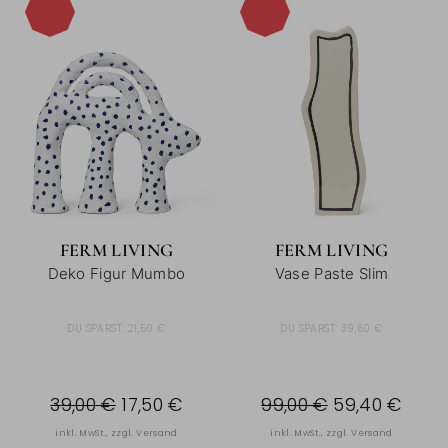
-55%
-40%
FERM LIVING
FERM LIVING
Deko Figur Mumbo
Vase Paste Slim
DU SPARST:
21,50 €
DU SPARST:
39,60 €
39,00 €
17,50 €
99,00 €
59,40 €
inkl. MwSt., zzgl.
Versand
inkl. MwSt., zzgl.
Versand