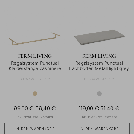
FERM LIVING
FERM LIVING
Regalsystem Punctual
Regalsystem Punctual
Kleiderstange cashmere
Fachboden Metall light grey
DU SPARST:
39,60 €
DU SPARST:
47,60 €
99,00 €
59,40 €
119,00 €
71,40 €
inkl. MwSt., zzgl.
Versand
inkl. MwSt., zzgl.
Versand
IN DEN WARENKORB
IN DEN WARENKORB