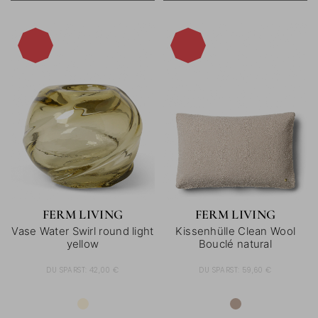
-40%
-40%
FERM LIVING
FERM LIVING
Vase Water Swirl round light
Kissenhülle Clean Wool
yellow
Bouclé natural
DU SPARST:
42,00 €
DU SPARST:
59,60 €