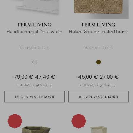
FERM LIVING
FERM LIVING
Handtuchregal Dora white
Haken Square casted brass
DU SPARST:
31,60 €
DU SPARST:
18,00 €
79,00 €
47,40 €
45,00 €
27,00 €
inkl. MwSt., zzgl.
Versand
inkl. MwSt., zzgl.
Versand
IN DEN WARENKORB
IN DEN WARENKORB
-40%
-40%