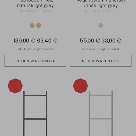
natural/light grey
Cross light grey
DU SPARST:
55,60 €
DU SPARST:
22,00 €
139,00 €
83,40 €
55,00 €
33,00 €
inkl. MwSt., zzgl.
Versand
inkl. MwSt., zzgl.
Versand
IN DEN WARENKORB
IN DEN WARENKORB
-40%
-40%