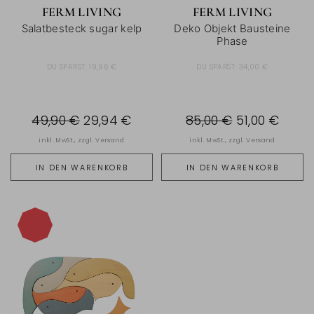
FERM LIVING
FERM LIVING
Salatbesteck sugar kelp
Deko Objekt Bausteine
Phase
DU SPARST:
19,96 €
DU SPARST:
34,00 €
49,90 €
29,94 €
85,00 €
51,00 €
inkl. MwSt., zzgl.
Versand
inkl. MwSt., zzgl.
Versand
IN DEN WARENKORB
IN DEN WARENKORB
-40%