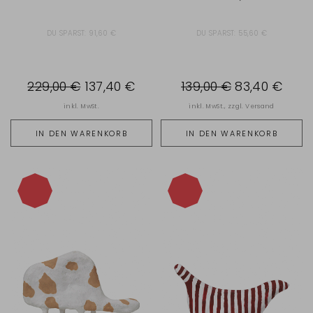
DU SPARST:
91,60 €
DU SPARST:
55,60 €
229,00 €
137,40 €
139,00 €
83,40 €
inkl. MwSt.
inkl. MwSt., zzgl.
Versand
IN DEN WARENKORB
IN DEN WARENKORB
-55%
-55%